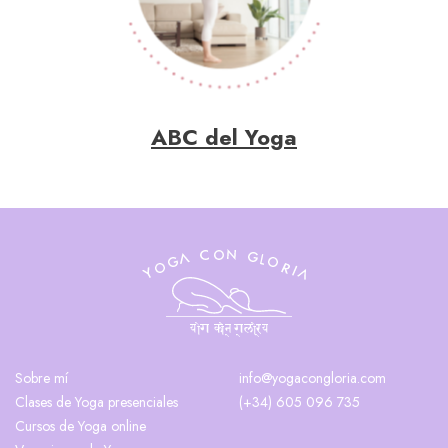
ABC del Yoga
Sobre mí
info@yogacongloria.com
Clases de Yoga presenciales
(+34) 605 096 735
Cursos de Yoga online